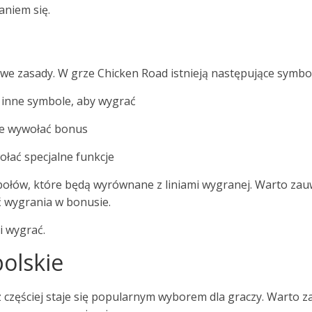
aniem się.
e zasady. W grze Chicken Road istnieją następujące symbo
ć inne symbole, aby wygrać
że wywołać bonus
łać specjalne funkcje
ołów, które będą wyrównane z liniami wygranej. Warto zauw
ć wygrania w bonusie.
i wygrać.
olskie
 częściej staje się popularnym wyborem dla graczy. Warto z