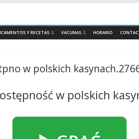
ICAMENTOS Y RECETAS
VACUNAS
HORARIO
CONTAC
tpno w polskich kasynach.276
dostępność w polskich kas