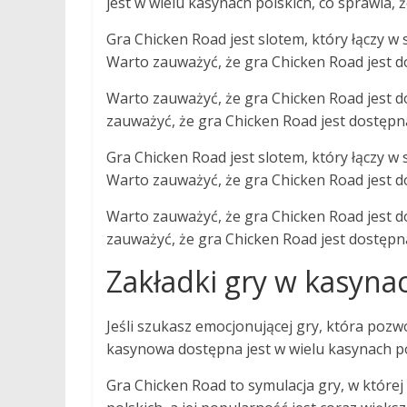
jest w wielu kasynach polskich, co sprawia, 
Gra Chicken Road jest slotem, który łączy 
Warto zauważyć, że gra Chicken Road jest do
Warto zauważyć, że gra Chicken Road jest d
zauważyć, że gra Chicken Road jest dostępna
Gra Chicken Road jest slotem, który łączy 
Warto zauważyć, że gra Chicken Road jest do
Warto zauważyć, że gra Chicken Road jest d
zauważyć, że gra Chicken Road jest dostępna
Zakładki gry w kasyna
Jeśli szukasz emocjonującej gry, która pozw
kasynowa dostępna jest w wielu kasynach pol
Gra Chicken Road to symulacja gry, w której