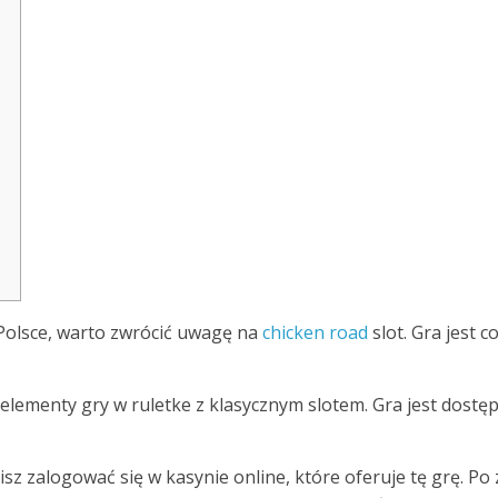
Polsce, warto zwrócić uwagę na
chicken road
slot. Gra jest 
elementy gry w ruletke z klasycznym slotem. Gra jest dostę
sisz zalogować się w kasynie online, które oferuje tę grę. 