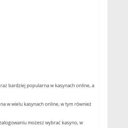
coraz bardziej popularna w kasynach online, a
pna w wielu kasynach online, w tym również
Po zalogowaniu możesz wybrać kasyno, w