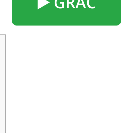
▶️ GRAĆ