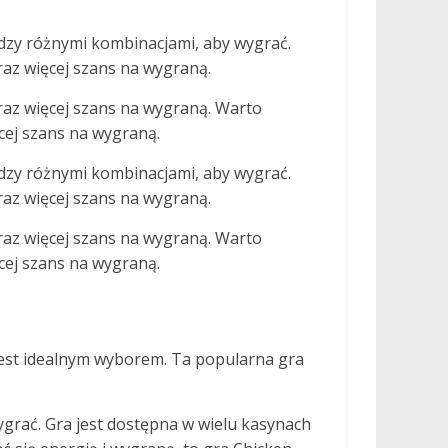
ędzy różnymi kombinacjami, aby wygrać.
raz więcej szans na wygraną.
raz więcej szans na wygraną. Warto
cej szans na wygraną.
ędzy różnymi kombinacjami, aby wygrać.
raz więcej szans na wygraną.
raz więcej szans na wygraną. Warto
cej szans na wygraną.
 jest idealnym wyborem. Ta popularna gra
ygrać. Gra jest dostępna w wielu kasynach