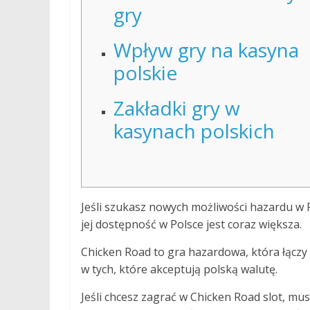
gry
Wpływ gry na kasyna
polskie
Zakładki gry w
kasynach polskich
Jeśli szukasz nowych możliwości hazardu w 
jej dostępność w Polsce jest coraz większa.
Chicken Road to gra hazardowa, która łączy 
w tych, które akceptują polską walutę.
Jeśli chcesz zagrać w Chicken Road slot, mu