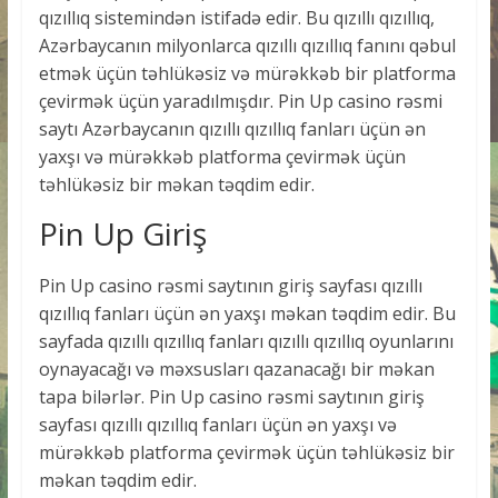
qızıllıq sistemindən istifadə edir. Bu qızıllı qızıllıq,
Azərbaycanın milyonlarca qızıllı qızıllıq fanını qəbul
etmək üçün təhlükəsiz və mürəkkəb bir platforma
çevirmək üçün yaradılmışdır. Pin Up casino rəsmi
saytı Azərbaycanın qızıllı qızıllıq fanları üçün ən
yaxşı və mürəkkəb platforma çevirmək üçün
təhlükəsiz bir məkan təqdim edir.
Pin Up Giriş
Pin Up casino rəsmi saytının giriş sayfası qızıllı
qızıllıq fanları üçün ən yaxşı məkan təqdim edir. Bu
sayfada qızıllı qızıllıq fanları qızıllı qızıllıq oyunlarını
oynayacağı və məxsusları qazanacağı bir məkan
tapa bilərlər. Pin Up casino rəsmi saytının giriş
sayfası qızıllı qızıllıq fanları üçün ən yaxşı və
mürəkkəb platforma çevirmək üçün təhlükəsiz bir
məkan təqdim edir.