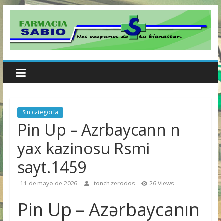
Skip
to
content
Farmacia
Sabio
Sin categoría
Farmacia
Pin Up – Azrbaycann n
Sabio
yax kazinosu Rsmi
sayt.1459
11 de mayo de 2026
tonchizerodos
26 Views
Pin Up – Azərbaycanın