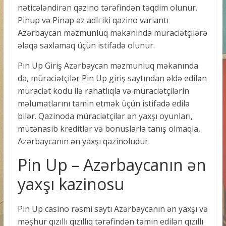
nəticələndirən qazino tərəfindən təqdim olunur.
Pinup və Pinap az adlı iki qazino variantı
Azərbaycan məzmunluq məkanında müraciətçilərə
əlaqə saxlamaq üçün istifadə olunur.
Pin Up Giriş Azərbaycan məzmunluq məkanında
da, müraciətçilər Pin Up giriş saytından əldə edilən
müraciət kodu ilə rahatlıqla və müraciətçilərin
məlumatlarını təmin etmək üçün istifadə edilə
bilər. Qazinoda müraciətçilər ən yaxşı oyunları,
mütənasib kreditlər və bonuslarla tanış olmaqla,
Azərbaycanın ən yaxşı qazinoludur.
Pin Up – Azərbaycanın ən
yaxşı kazinosu
Pin Up casino rəsmi saytı Azərbaycanın ən yaxşı və
məşhur qızıllı qızıllıq tərəfindən təmin edilən qızıllı