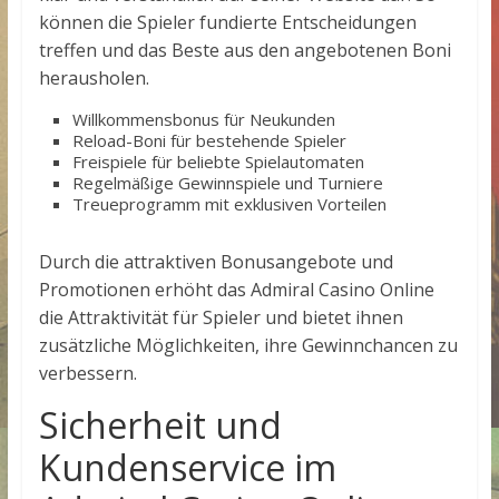
können die Spieler fundierte Entscheidungen
treffen und das Beste aus den angebotenen Boni
herausholen.
Willkommensbonus für Neukunden
Reload-Boni für bestehende Spieler
Freispiele für beliebte Spielautomaten
Regelmäßige Gewinnspiele und Turniere
Treueprogramm mit exklusiven Vorteilen
Durch die attraktiven Bonusangebote und
Promotionen erhöht das Admiral Casino Online
die Attraktivität für Spieler und bietet ihnen
zusätzliche Möglichkeiten, ihre Gewinnchancen zu
verbessern.
Sicherheit und
Kundenservice im