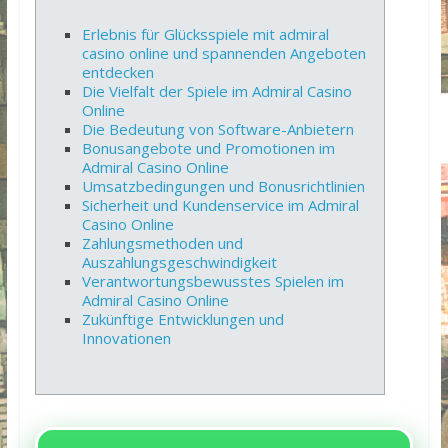
Erlebnis für Glücksspiele mit admiral
casino online und spannenden Angeboten
entdecken
Die Vielfalt der Spiele im Admiral Casino
Online
Die Bedeutung von Software-Anbietern
Bonusangebote und Promotionen im
Admiral Casino Online
Umsatzbedingungen und Bonusrichtlinien
Sicherheit und Kundenservice im Admiral
Casino Online
Zahlungsmethoden und
Auszahlungsgeschwindigkeit
Verantwortungsbewusstes Spielen im
Admiral Casino Online
Zukünftige Entwicklungen und
Innovationen