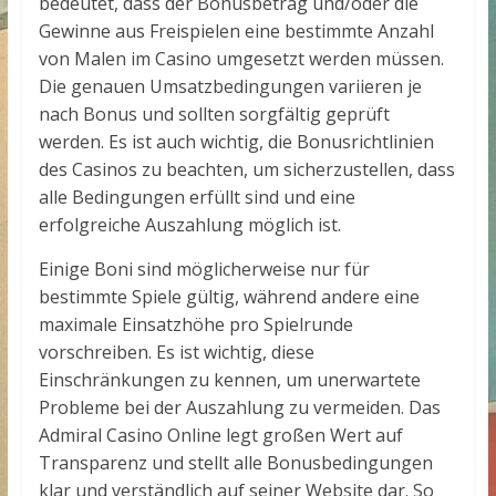
bedeutet, dass der Bonusbetrag und/oder die
Gewinne aus Freispielen eine bestimmte Anzahl
von Malen im Casino umgesetzt werden müssen.
Die genauen Umsatzbedingungen variieren je
nach Bonus und sollten sorgfältig geprüft
werden. Es ist auch wichtig, die Bonusrichtlinien
des Casinos zu beachten, um sicherzustellen, dass
alle Bedingungen erfüllt sind und eine
erfolgreiche Auszahlung möglich ist.
Einige Boni sind möglicherweise nur für
bestimmte Spiele gültig, während andere eine
maximale Einsatzhöhe pro Spielrunde
vorschreiben. Es ist wichtig, diese
Einschränkungen zu kennen, um unerwartete
Probleme bei der Auszahlung zu vermeiden. Das
Admiral Casino Online legt großen Wert auf
Transparenz und stellt alle Bonusbedingungen
klar und verständlich auf seiner Website dar. So