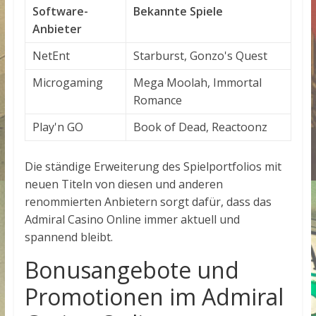
Software-
Bekannte Spiele
Anbieter
NetEnt
Starburst, Gonzo's Quest
Microgaming
Mega Moolah, Immortal
Romance
Play'n GO
Book of Dead, Reactoonz
Die ständige Erweiterung des Spielportfolios mit
neuen Titeln von diesen und anderen
renommierten Anbietern sorgt dafür, dass das
Admiral Casino Online immer aktuell und
spannend bleibt.
Bonusangebote und
Promotionen im Admiral