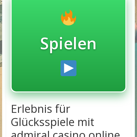
Spielen
Erlebnis für
Glücksspiele mit
admiral casino online