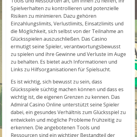
Tools und Ressourcen an, um ihnen zu helfen, ihr
Spielverhalten zu kontrollieren und potenzielle
Risiken zu minimieren. Dazu gehören
Einzahlungslimits, Verlustlimits, Einsatzlimits und
die Möglichkeit, sich selbst von der Teilnahme an
Glücksspielen auszuschließen. Das Casino
ermutigt seine Spieler, verantwortungsbewusst
zu spielen und ihre Gewinne und Verluste im Auge
zu behalten. Es bietet auch Informationen und
Links zu Hilfsorganisationen für Spielsucht.
Es ist wichtig, sich bewusst zu sein, dass
Glücksspiele süchtig machen können und dass es
wichtig ist, die eigenen Grenzen zu kennen. Das
Admiral Casino Online unterstützt seine Spieler
dabei, ein gesundes Verhältnis zum Glücksspiel zu
entwickeln und mögliche Probleme frühzeitig zu
erkennen. Die angebotenen Tools und
Ressourcen sind ein wichtiger Bestandteil der