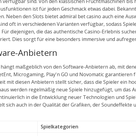
en verfügbar sind. Von den klassischen Fruchtmaschinen bis 
sfunktionen ist für jeden Geschmack etwas dabei. Bekann
zen. Neben den Slots bietet admiral bet casino auch eine Aus
sind oft in verschiedenen Varianten verfügbar, sodass Spiel
Für diejenigen, die das authentische Casino-Erlebnis suchen
deriert. Dies sorgt für eine besonders immersive und aufreg
ware-Anbietern
ts hängt maßgeblich von den Software-Anbietern ab, mit de
nt, Microgaming, Play'n GO und Novomatic garantieren für 
mit diesen Anbietern stellt sicher, dass die Spieler ein h
naus werden regelmäßig neue Spiele hinzugefügt, um das A
ntinuierlich in die Entwicklung neuer Technologien und Spi
elt sich auch in der Qualität der Grafiken, der Soundeffekte
Spielkategorien