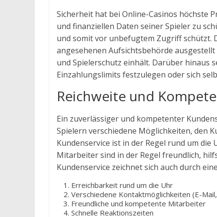
Sicherheit hat bei Online-Casinos höchste 
und finanziellen Daten seiner Spieler zu sch
und somit vor unbefugtem Zugriff schützt. D
angesehenen Aufsichtsbehörde ausgestellt w
und Spielerschutz einhält. Darüber hinaus 
Einzahlungslimits festzulegen oder sich sel
Reichweite und Kompete
Ein zuverlässiger und kompetenter Kundenser
Spielern verschiedene Möglichkeiten, den K
Kundenservice ist in der Regel rund um die 
Mitarbeiter sind in der Regel freundlich, hi
Kundenservice zeichnet sich auch durch ein
Erreichbarkeit rund um die Uhr
Verschiedene Kontaktmöglichkeiten (E-Mail,
Freundliche und kompetente Mitarbeiter
Schnelle Reaktionszeiten