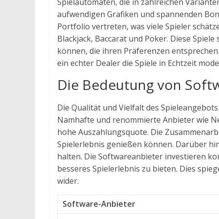
Spielautomaten, die in zahlreichen Variant
aufwendigen Grafiken und spannenden Bonu
Portfolio vertreten, was viele Spieler schät
Blackjack, Baccarat und Poker. Diese Spiele 
können, die ihren Präferenzen entsprechen. 
ein echter Dealer die Spiele in Echtzeit mo
Die Bedeutung von Soft
Die Qualität und Vielfalt des Spieleangebo
Namhafte und renommierte Anbieter wie NetE
hohe Auszahlungsquote. Die Zusammenarbeit 
Spielerlebnis genießen können. Darüber hi
halten. Die Softwareanbieter investieren ko
besseres Spielerlebnis zu bieten. Dies spieg
wider.
Software-Anbieter