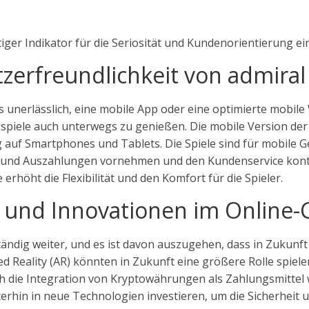
tiger Indikator für die Seriosität und Kundenorientierung ei
erfreundlichkeit von admiral 
os unerlässlich, eine mobile App oder eine optimierte mobile
gsspiele auch unterwegs zu genießen. Die mobile Version der
 auf Smartphones und Tablets. Die Spiele sind für mobile Ge
 und Auszahlungen vornehmen und den Kundenservice konta
rhöht die Flexibilität und den Komfort für die Spieler.
 und Innovationen im Online-
ständig weiter, und es ist davon auszugehen, dass in Zuku
ed Reality (AR) könnten in Zukunft eine größere Rolle spiel
uch die Integration von Kryptowährungen als Zahlungsmittel
rhin in neue Technologien investieren, um die Sicherheit u