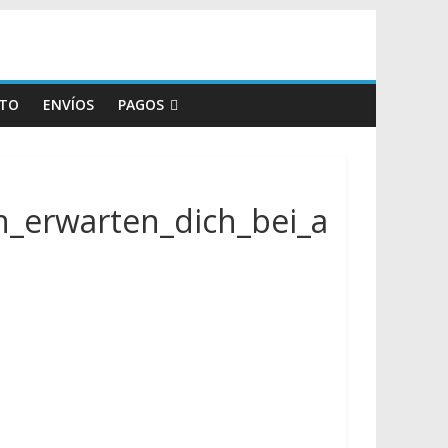
TO
ENVÍOS
PAGOS
_erwarten_dich_bei_a