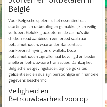
België
Voor Belgische spelers is het essentieel dat
stortingen en uitbetalingen gemakkelijk en veilig
verlopen. Gelukkig accepteren de casino’s die
chicken road
aanbieden een breed scala aan
betaalmethoden, waaronder Bancontact,
bankoverschrijving en e-wallets. Deze
betaalmethoden zijn allemaal beveiligd en bieden
snelle en betrouwbare transacties. Dankzij het
Belgische wetgevingskader, zijn de goksites
gelicentieerd en dus zijn persoonlijke en financiële
gegevens beschermd.
Veiligheid en
Betrouwbaarheid voorop