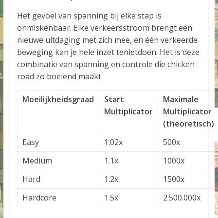
Het gevoel van spanning bij elke stap is
onmiskenbaar. Elke verkeersstroom brengt een
nieuwe uitdaging met zich mee, en één verkeerde
beweging kan je hele inzet tenietdoen. Het is deze
combinatie van spanning en controle die
chicken
road
zo boeiend maakt.
Moeilijkheidsgraad
Start
Maximale
Multiplicator
Multiplicator
(theoretisch)
Easy
1.02x
500x
Medium
1.1x
1000x
Hard
1.2x
1500x
Hardcore
1.5x
2.500.000x