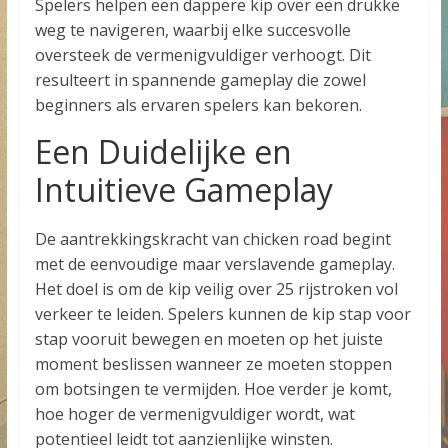
Spelers helpen een dappere kip over een drukke
weg te navigeren, waarbij elke succesvolle
oversteek de vermenigvuldiger verhoogt. Dit
resulteert in spannende gameplay die zowel
beginners als ervaren spelers kan bekoren.
Een Duidelijke en
Intuitieve Gameplay
De aantrekkingskracht van
chicken road
begint
met de eenvoudige maar verslavende gameplay.
Het doel is om de kip veilig over 25 rijstroken vol
verkeer te leiden. Spelers kunnen de kip stap voor
stap vooruit bewegen en moeten op het juiste
moment beslissen wanneer ze moeten stoppen
om botsingen te vermijden. Hoe verder je komt,
hoe hoger de vermenigvuldiger wordt, wat
potentieel leidt tot aanzienlijke winsten.