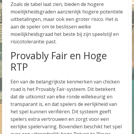
Zoals de tabel laat zien, bieden de hogere
moeilijkheidsgraden aanzienlijk hogere potentiële
uitbetalingen, maar ook een groter risico. Het is
aan de speler om te beslissen welke
moeilijkheidsgraad het beste bij zijn speelstijl en
risicotolerantie past.
Provably Fair en Hoge
RTP
Eén van de belangrijkste kenmerken van
chicken
road
is het Provably Fair-systeem. Dit betekent
dat de uitkomst van elke ronde willekeurig en
transparant is, en dat spelers de eerlijkheid van
het spel kunnen verifiëren. Dit systeem geeft
spelers extra vertrouwen en zorgt voor een
eerlijke spelervaring. Bovendien beschikt het spel
over een uitzonderlijk hoge Return to Player