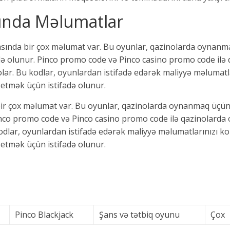
ında Məlumatlar
asında bir çox məlumat var. Bu oyunlar, qazinolarda oynanma
də olunur. Pinco promo code və Pinco casino promo code ilə
ar. Bu kodlar, oyunlardan istifadə edərək maliyyə məlumatl
ə etmək üçün istifadə olunur.
bir çox məlumat var. Bu oyunlar, qazinolarda oynanmaq üçün 
inco promo code və Pinco casino promo code ilə qazinolarda
dlar, oyunlardan istifadə edərək maliyyə məlumatlarınızı k
ə etmək üçün istifadə olunur.
Pinco Blackjack
Şans və tətbiq oyunu
Çox