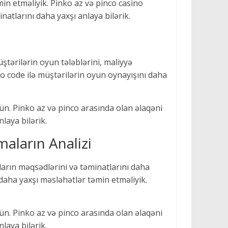
in etməliyik. Pinko az və pinco casino
natlarını daha yaxşı anlaya bilərik.
üştərilərin oyun tələblərini, maliyyə
o code ilə müştərilərin oyun oynayışını daha
n. Pinko az və pinco arasında olan əlaqəni
laya bilərik.
maların Analizi
aların məqsədlərini və təminatlarını daha
 daha yaxşı məsləhətlər təmin etməliyik.
n. Pinko az və pinco arasında olan əlaqəni
laya bilərik.