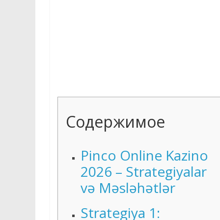
Содержимое
Pinco Online Kazino
2026 – Strategiyalar
və Məsləhətlər
Strategiya 1: